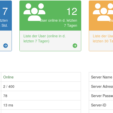
7
12
etzten
User online in d. letzten
Us
 Std.
7 Tagen
Liste der User (online in d.
Liste der Use
letzten 7 Tagen)
letzten 30 T
Online
Server Name
2 / 400
Server Adress
78
Server Passw
13 ms
Server-ID