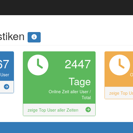
stiken
67
2447
 User
O
Tage
Online Zeit aller User /
zeige Top U
Total
zeige Top User aller Zeiten