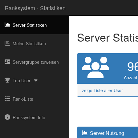
Ranksystem - Statistiken
Server Statistiken
Server Stati
Meine Statistiken
9
Servergruppe zuweisen
Anzahl
Top User
zeige Liste aller User
Rank-Liste
Ranksystem Info
Server Nutzung