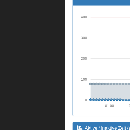
400
300
200
100
0
01:00
Aktive / Inaktive Zeit (