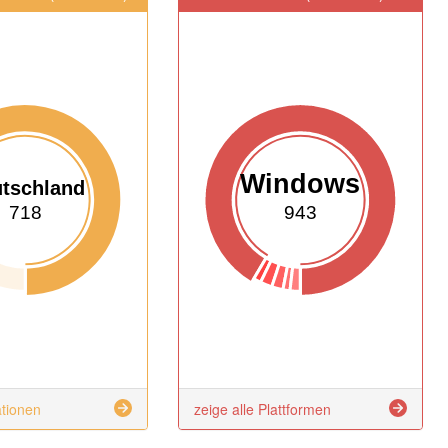
Windows
tschland
718
943
ationen
zeige alle Plattformen