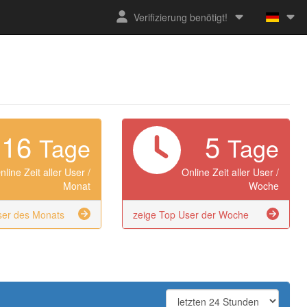
Verifizierung benötigt!
16
5
Tage
Tage
nline Zeit aller User /
Online Zeit aller User /
Monat
Woche
ser des Monats
zeige Top User der Woche