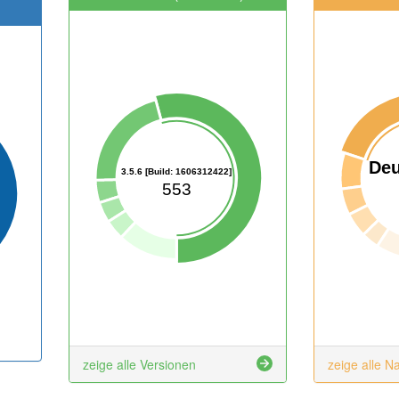
Deu
3.5.6 [Build: 1606312422]
553
zeige alle Versionen
zeige alle N