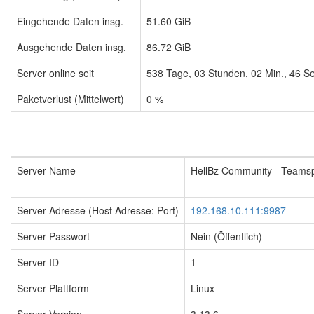
Eingehende Daten insg.
51.60 GiB
Ausgehende Daten insg.
86.72 GiB
Server online seit
538
Tage,
03
Stunden,
02
Min.,
46
Se
Paketverlust (Mittelwert)
0 %
Server Name
HellBz Community - Teams
Server Adresse (Host Adresse: Port)
192.168.10.111:9987
Server Passwort
Nein (Öffentlich)
Server-ID
1
Server Plattform
Linux