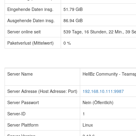
Eingehende Daten insg.
51.79 GiB
Ausgehende Daten insg.
86.94 GiB
Server online seit
539
Tage,
16
Stunden,
22
Min.,
39
Se
Paketverlust (Mittelwert)
0 %
Server Name
HellBz Community - Teams
Server Adresse (Host Adresse: Port)
192.168.10.111:9987
Server Passwort
Nein (Öffentlich)
Server-ID
1
Server Plattform
Linux